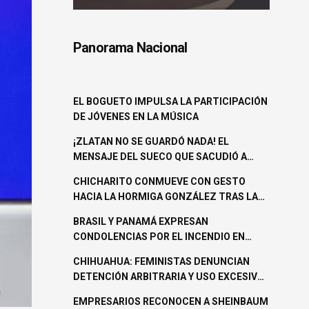
Panorama Nacional
EL BOGUETO IMPULSA LA PARTICIPACIÓN
DE JÓVENES EN LA MÚSICA
¡ZLATAN NO SE GUARDÓ NADA! EL
MENSAJE DEL SUECO QUE SACUDIÓ A
TODO MÉXICO.
CHICHARITO CONMUEVE CON GESTO
HACIA LA HORMIGA GONZÁLEZ TRAS LA
ELIMINACIÓN DE MÉXICO
BRASIL Y PANAMÁ EXPRESAN
CONDOLENCIAS POR EL INCENDIO EN
TIENDA DE HERMOSILLO QUE DEJÓ 23
CHIHUAHUA: FEMINISTAS DENUNCIAN
MUERTOS
DETENCIÓN ARBITRARIA Y USO EXCESIVO
DE LA FUERZA DURANTE LA MARCHA DEL
EMPRESARIOS RECONOCEN A SHEINBAUM
8M