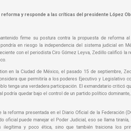
a reforma y responde a las críticas del presidente López O
antenido firme su postura contra la propuesta de reforma al
 pondría en riesgo la independencia del sistema judicial en M
a reciente con el periodista Ciro Gómez Leyva, Zedillo calificó la 
co.
iation en la Ciudad de México, el pasado 15 de septiembre, Zed
nsidera que permitiría a los poderes Ejecutivo y Legislativo co
eblo tenga una verdadera participación. El exmandatario criticó qu
al podría quedar bajo el control de un partido político dominante,
La nanotecnología está
Michoacán manti
 la reforma presentada en el Diario Oficial de la Federación (
creando estructuras
atención sobre s
do oficial puede manejar el Poder Judicial, eso se llama tiranía, 
inimaginables.
espacios natural
ilegítima y poco ética, sino que también traiciona los pri