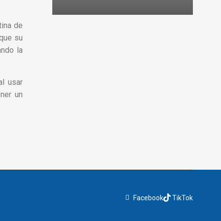
co
tina de
 que su
ando la
l usar
ener un
Facebook
TikTok