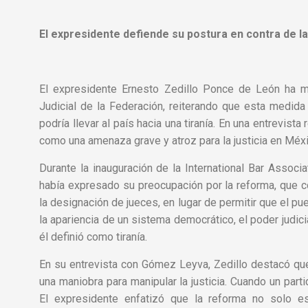
El expresidente defiende su postura en contra de l
El expresidente Ernesto Zedillo Ponce de León ha m
Judicial de la Federación, reiterando que esta medida
podría llevar al país hacia una tiranía. En una entrevist
como una amenaza grave y atroz para la justicia en Méxi
Durante la inauguración de la International Bar Assoc
había expresado su preocupación por la reforma, que co
la designación de jueces, en lugar de permitir que el pu
la apariencia de un sistema democrático, el poder judici
él definió como tiranía.
En su entrevista con Gómez Leyva, Zedillo destacó que
una maniobra para manipular la justicia. Cuando un parti
El expresidente enfatizó que la reforma no solo es 