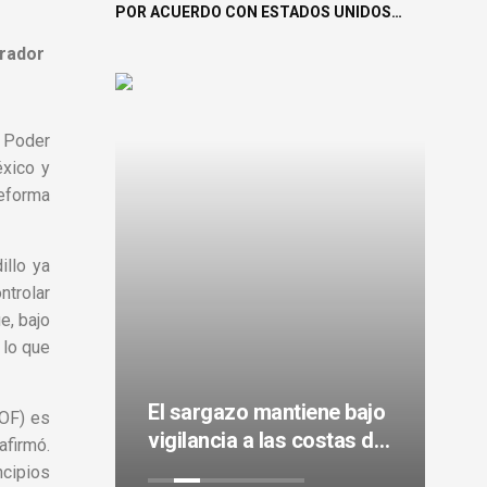
POR ACUERDO CON ESTADOS UNIDOS
PARA APLAZAR ARANCELES
brador
 Poder
éxico y
reforma
illo ya
ntrolar
e, bajo
 lo que
ene la
El sargazo mantiene bajo
Mé
DOF) es
us
vigilancia a las costas del
he
afirmó.
es
Caribe mexicano
au
ncipios